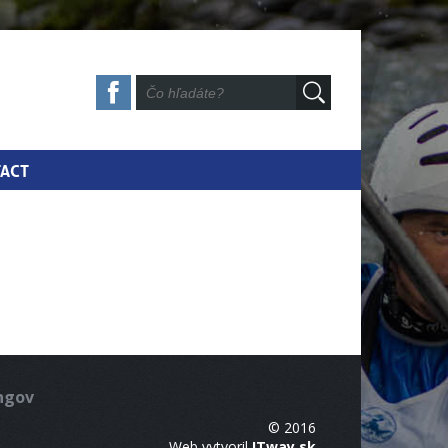
ACT
ingov
© 2016
Web vytvoril
ITway.sk