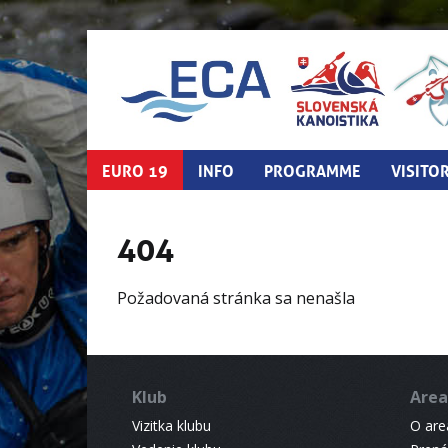
EURO 19
INFO
PROGRAMME
VISITO
404
Požadovaná stránka sa nenašla
Klub
Area
Vizitka klubu
O areá