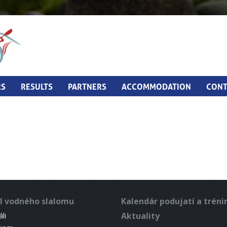
RS
RESULTS
PARTNERS
ACCOMMODATION
CONT
l vodného slalomu
Kalendár podujatí a trén
Aktuality
li