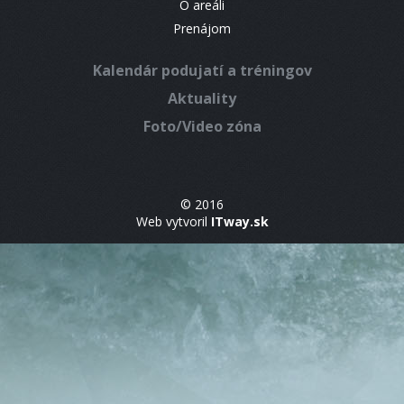
O areáli
Prenájom
Kalendár podujatí a tréningov
Aktuality
Foto/Video zóna
© 2016
Web vytvoril
ITway.sk