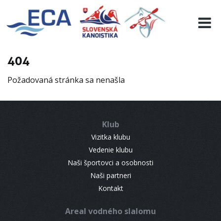
EURO 19
INFO
PROGRAMME
404
VISITORS
Požadovaná stránka sa nenašla
RESULTS
PARTNERS
ACCOMMODATION
Klub
CONTACT
Vizitka klubu
Vedenie klubu
Naši športovci a osobnosti
Naši partneri
Kontakt
Areal vodného slalomu