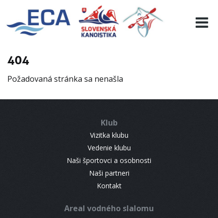
EURO 19
INFO
PROGRAMME
404
VISITORS
Požadovaná stránka sa nenašla
RESULTS
PARTNERS
ACCOMMODATION
Klub
CONTACT
Vizitka klubu
Vedenie klubu
Naši športovci a osobnosti
Naši partneri
Kontakt
Areal vodného slalomu