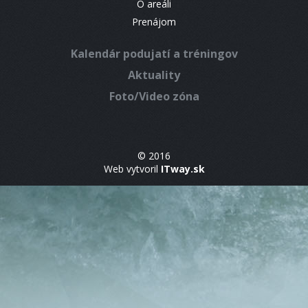
O areáli
Prenájom
Kalendár podujatí a tréningov
Aktuality
Foto/Video zóna
© 2016
Web vytvoril
ITway.sk