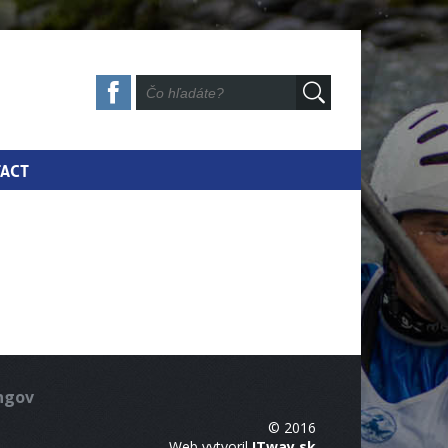
ACT
ingov
© 2016
Web vytvoril
ITway.sk