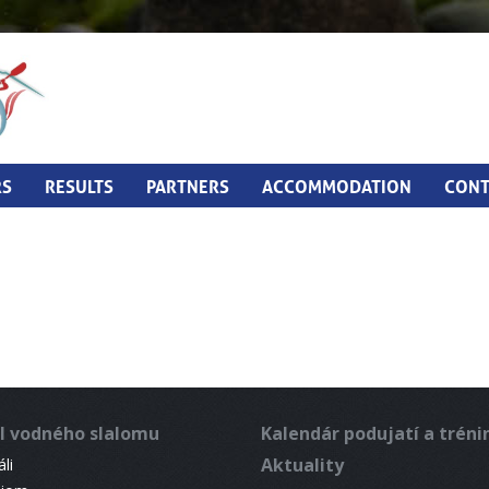
RS
RESULTS
PARTNERS
ACCOMMODATION
CONT
l vodného slalomu
Kalendár podujatí a trén
Aktuality
li