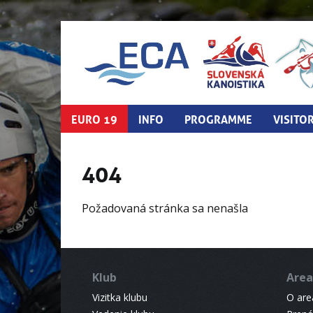
EURO 19
INFO
PROGRAMME
VISITO
404
Požadovaná stránka sa nenašla
Klub
Area
Vizitka klubu
O areá