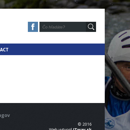
ACT
ingov
© 2016
Web vytvoril
ITway.sk