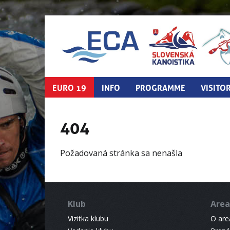
EURO 19
INFO
PROGRAMME
VISITO
404
Požadovaná stránka sa nenašla
Klub
Area
Vizitka klubu
O areá