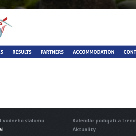
RS
RESULTS
PARTNERS
ACCOMMODATION
CONT
l vodného slalomu
Kalendár podujatí a trén
Aktuality
li