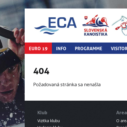
EURO 19
INFO
PROGRAMME
VISITO
404
Požadovaná stránka sa nenašla
Klub
Area
Vizitka klubu
O areá