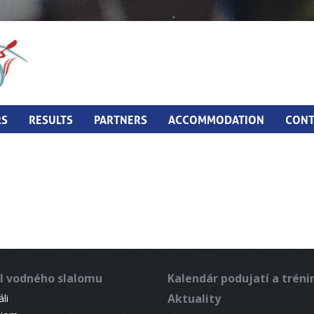
RS
RESULTS
PARTNERS
ACCOMMODATION
CONT
l vodného slalomu
Kalendár podujatí a trén
Aktuality
li