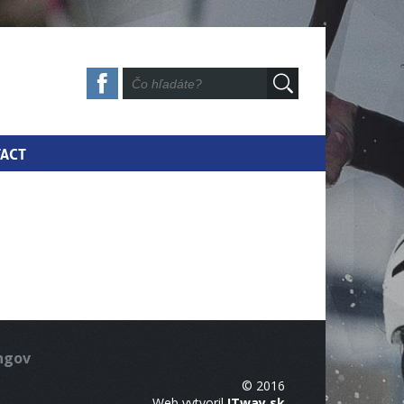
ACT
ingov
© 2016
Web vytvoril
ITway.sk