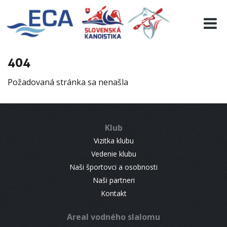
EURO 19
INFO
PROGRAMME
404
VISITORS
Požadovaná stránka sa nenašla
RESULTS
PARTNERS
ACCOMMODATION
Klub
CONTACT
Vizitka klubu
Vedenie klubu
Naši športovci a osobnosti
Naši partneri
Kontakt
Areal vodného slalomu