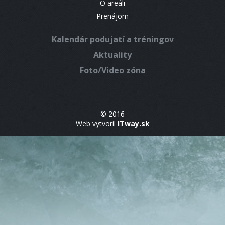
O areáli
Prenájom
Kalendár podujatí a tréningov
Aktuality
Foto/Video zóna
© 2016
Web vytvoril
ITway.sk