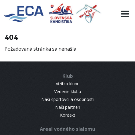
EURO 19
INFO
PROGRAMME
404
VISITORS
Požadovaná stránka sa nenašla
RESULTS
PARTNERS
ACCOMMODATION
Klub
CONTACT
Vizitka klubu
Vedenie klubu
Naši športovci a osobnosti
Naši partneri
Kontakt
Areal vodného slalomu