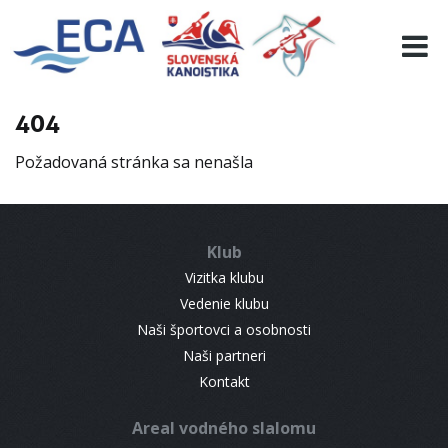
EURO 19
INFO
PROGRAMME
404
VISITORS
Požadovaná stránka sa nenašla
RESULTS
PARTNERS
ACCOMMODATION
Klub
CONTACT
Vizitka klubu
Vedenie klubu
Naši športovci a osobnosti
Naši partneri
Kontakt
Areal vodného slalomu