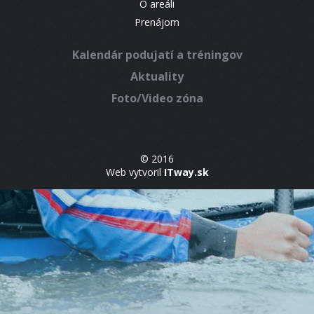
O areáli
Prenájom
Kalendár podujatí a tréningov
Aktuality
Foto/Video zóna
© 2016
Web vytvoril
ITway.sk