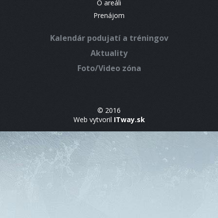
O areáli
Prenájom
Kalendár podujatí a tréningov
Aktuality
Foto/Video zóna
© 2016
Web vytvoril
ITway.sk