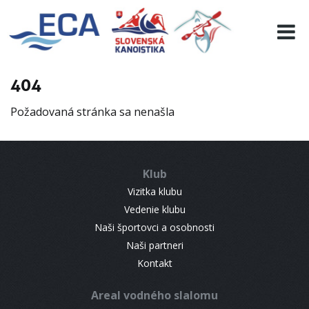
EURO 19
INFO
PROGRAMME
404
VISITORS
Požadovaná stránka sa nenašla
RESULTS
PARTNERS
ACCOMMODATION
Klub
CONTACT
Vizitka klubu
Vedenie klubu
Naši športovci a osobnosti
Naši partneri
Kontakt
Areal vodného slalomu