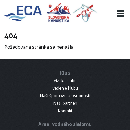
EURO 19
INFO
PROGRAMME
404
VISITORS
Požadovaná stránka sa nenašla
RESULTS
PARTNERS
ACCOMMODATION
Klub
CONTACT
Vizitka klubu
Vedenie klubu
Naši športovci a osobnosti
Naši partneri
Kontakt
Areal vodného slalomu