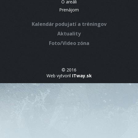
O areáli
Prenájom
Kalendár podujatí a tréningov
Aktuality
Foto/Video zóna
© 2016
Web vytvoril
ITway.sk