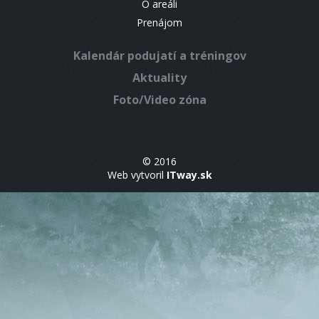
O areáli
Prenájom
Kalendár podujatí a tréningov
Aktuality
Foto/Video zóna
© 2016
Web vytvoril
ITway.sk