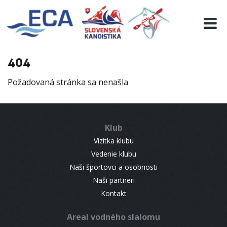
EURO 19
INFO
PROGRAMME
404
VISITORS
Požadovaná stránka sa nenašla
RESULTS
PARTNERS
ACCOMMODATION
Klub
CONTACT
Vizitka klubu
Vedenie klubu
Naši športovci a osobnosti
Naši partneri
Kontakt
Areal vodného slalomu