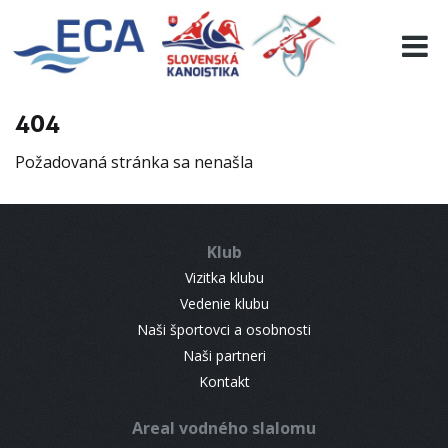
EURO 19
INFO
PROGRAMME
404
VISITORS
Požadovaná stránka sa nenašla
RESULTS
PARTNERS
ACCOMMODATION
Klub
CONTACT
Vizitka klubu
Vedenie klubu
Naši športovci a osobnosti
Naši partneri
Kontakt
Areal vodného slalomu