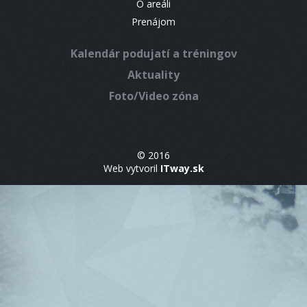
O areáli
Prenájom
Kalendár podujatí a tréningov
Aktuality
Foto/Video zóna
© 2016
Web vytvoril
ITway.sk