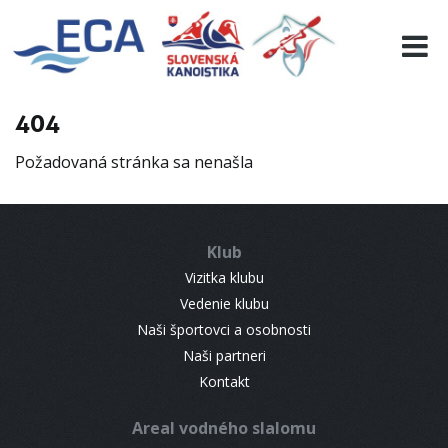
EURO 19
INFO
PROGRAMME
404
VISITORS
Požadovaná stránka sa nenašla
RESULTS
PARTNERS
ACCOMMODATION
Klub
CONTACT
Vizitka klubu
Vedenie klubu
Naši športovci a osobnosti
Naši partneri
Kontakt
Areal vodného slalomu