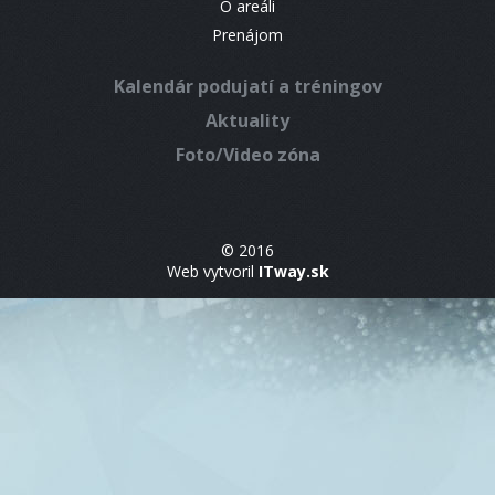
O areáli
Prenájom
Kalendár podujatí a tréningov
Aktuality
Foto/Video zóna
© 2016
Web vytvoril
ITway.sk