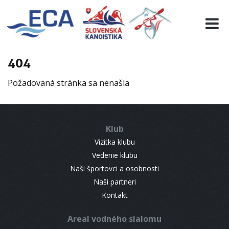
EURO 19
INFO
PROGRAMME
404
VISITORS
Požadovaná stránka sa nenašla
RESULTS
PARTNERS
ACCOMMODATION
Klub
CONTACT
Vizitka klubu
Vedenie klubu
Naši športovci a osobnosti
Naši partneri
Kontakt
Areal vodného slalomu