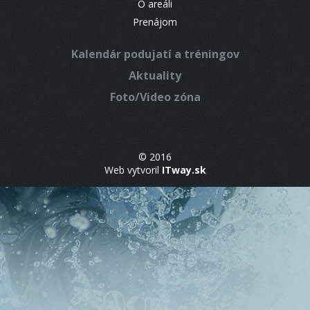
O areáli
Prenájom
Kalendár podujatí a tréningov
Aktuality
Foto/Video zóna
© 2016
Web vytvoril
ITway.sk