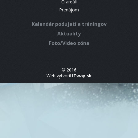
O areáli
Prenájom
Kalendár podujatí a tréningov
Aktuality
Foto/Video zóna
© 2016
Web vytvoril
ITway.sk