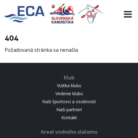
EURO 19
INFO
PROGRAMME
404
VISITORS
Požadovaná stránka sa nenašla
RESULTS
PARTNERS
ACCOMMODATION
Klub
CONTACT
Vizitka klubu
Vedenie klubu
Naši športovci a osobnosti
Naši partneri
Kontakt
Areal vodného slalomu