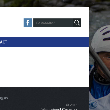
ACT
ingov
© 2016
Web vytvoril
ITway.sk