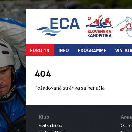
EURO 19
INFO
PROGRAMME
VISITO
404
Požadovaná stránka sa nenašla
Klub
Area
Vizitka klubu
O areá