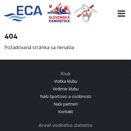
EURO 19
INFO
PROGRAMME
404
VISITORS
Požadovaná stránka sa nenašla
RESULTS
PARTNERS
ACCOMMODATION
Klub
CONTACT
Vizitka klubu
Vedenie klubu
Naši športovci a osobnosti
Naši partneri
Kontakt
Areal vodného slalomu