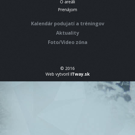
O areáli
Prenájom
Kalendár podujatí a tréningov
Aktuality
Foto/Video zóna
© 2016
Web vytvoril
ITway.sk