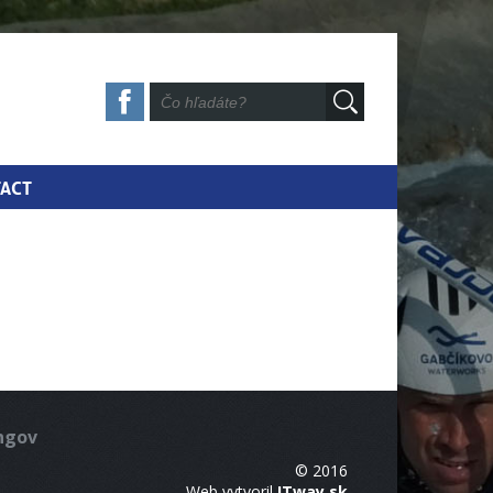
ACT
ingov
© 2016
Web vytvoril
ITway.sk