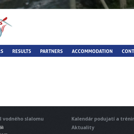
RS
RESULTS
PARTNERS
ACCOMMODATION
CONT
l vodného slalomu
Kalendár podujatí a trén
Aktuality
li