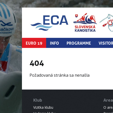
EURO 19
INFO
PROGRAMME
VISITO
404
Požadovaná stránka sa nenašla
Klub
Area
Vizitka klubu
O areá