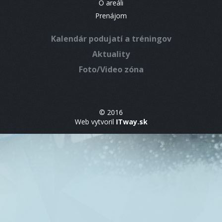
O areáli
Prenájom
Kalendár podujatí a tréningov
Aktuality
Foto/Video zóna
© 2016
Web vytvoril
ITway.sk