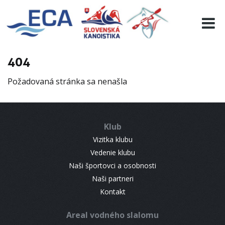
EURO 19
INFO
PROGRAMME
404
VISITORS
Požadovaná stránka sa nenašla
RESULTS
PARTNERS
ACCOMMODATION
Klub
CONTACT
Vizitka klubu
Vedenie klubu
Naši športovci a osobnosti
Naši partneri
Kontakt
Areal vodného slalomu