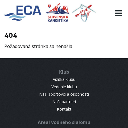
EURO 19
INFO
PROGRAMME
404
VISITORS
Požadovaná stránka sa nenašla
RESULTS
PARTNERS
ACCOMMODATION
Klub
CONTACT
Vizitka klubu
Vedenie klubu
Naši športovci a osobnosti
Naši partneri
Kontakt
Areal vodného slalomu