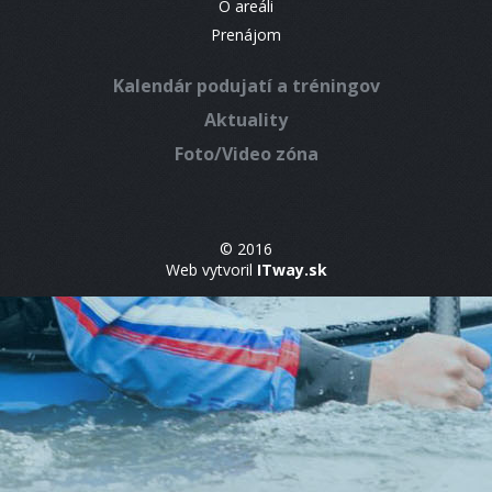
O areáli
Prenájom
Kalendár podujatí a tréningov
Aktuality
Foto/Video zóna
© 2016
Web vytvoril
ITway.sk