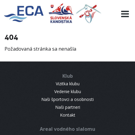
EURO 19
INFO
PROGRAMME
404
VISITORS
Požadovaná stránka sa nenašla
RESULTS
PARTNERS
ACCOMMODATION
Klub
CONTACT
Vizitka klubu
Vedenie klubu
Naši športovci a osobnosti
Naši partneri
Kontakt
Areal vodného slalomu