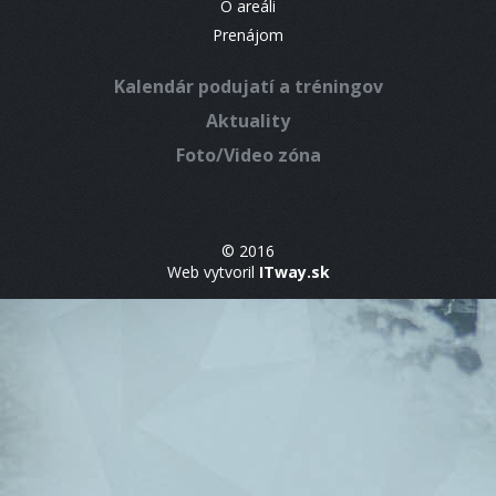
O areáli
Prenájom
Kalendár podujatí a tréningov
Aktuality
Foto/Video zóna
© 2016
Web vytvoril
ITway.sk