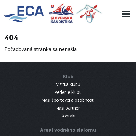
EURO 19
INFO
PROGRAMME
404
VISITORS
Požadovaná stránka sa nenašla
RESULTS
PARTNERS
ACCOMMODATION
Klub
CONTACT
Vizitka klubu
Vedenie klubu
Naši športovci a osobnosti
Naši partneri
Kontakt
Areal vodného slalomu