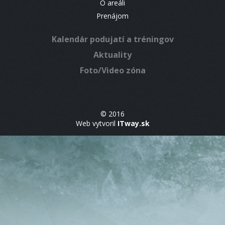
O areáli
Prenájom
Kalendár podujatí a tréningov
Aktuality
Foto/Video zóna
© 2016
Web vytvoril
ITway.sk