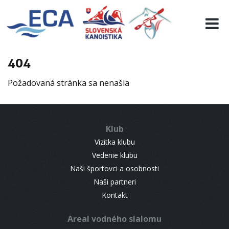
EURO 19
INFO
PROGRAMME
404
VISITORS
Požadovaná stránka sa nenašla
RESULTS
PARTNERS
ACCOMMODATION
Klub
CONTACT
Vizitka klubu
Vedenie klubu
Naši športovci a osobnosti
Naši partneri
Kontakt
Areal vodného slalomu