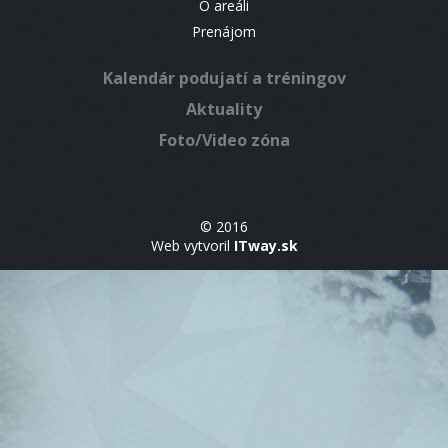
O areáli
Prenájom
Kalendár podujatí a tréningov
Aktuality
Foto/Video zóna
© 2016
Web vytvoril
ITway.sk