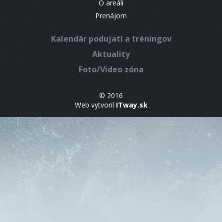
O areáli
Prenájom
Kalendár podujatí a tréningov
Aktuality
Foto/Video zóna
© 2016
Web vytvoril
ITway.sk