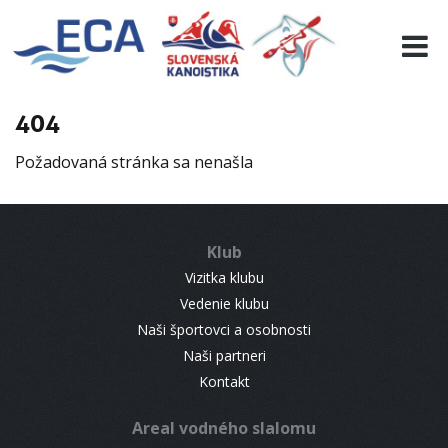
EURO 19
INFO
PROGRAMME
404
VISITORS
Požadovaná stránka sa nenašla
RESULTS
PARTNERS
ACCOMMODATION
Klub
CONTACT
Vizitka klubu
Vedenie klubu
Naši športovci a osobnosti
Naši partneri
Kontakt
Areal vodného slalomu