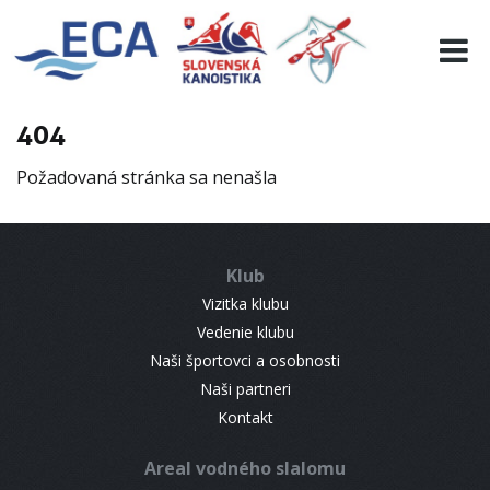
EURO 19
INFO
PROGRAMME
404
VISITORS
Požadovaná stránka sa nenašla
RESULTS
PARTNERS
ACCOMMODATION
Klub
CONTACT
Vizitka klubu
Vedenie klubu
Naši športovci a osobnosti
Naši partneri
Kontakt
Areal vodného slalomu