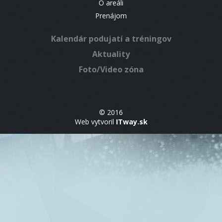
O areáli
Prenájom
Kalendár podujatí a tréningov
Aktuality
Foto/Video zóna
© 2016
Web vytvoril
ITway.sk