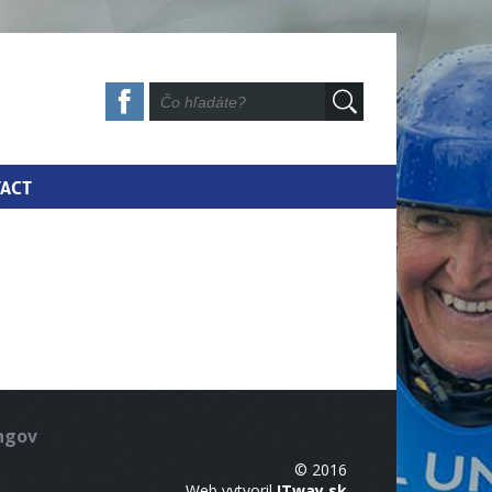
ACT
ingov
© 2016
Web vytvoril
ITway.sk