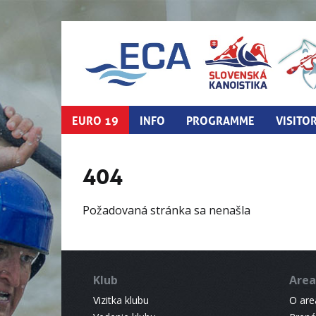
EURO 19
INFO
PROGRAMME
VISITO
404
Požadovaná stránka sa nenašla
Klub
Area
Vizitka klubu
O areá