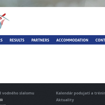
RS
RESULTS
PARTNERS
ACCOMMODATION
CONT
l vodného slalomu
Kalendár podujatí a trén
Aktuality
li