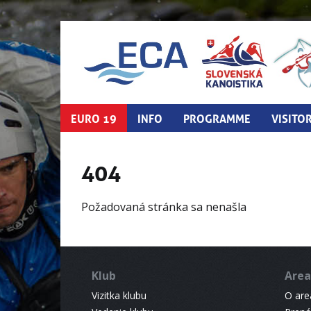
EURO 19
INFO
PROGRAMME
VISITO
404
Požadovaná stránka sa nenašla
Klub
Area
Vizitka klubu
O areá