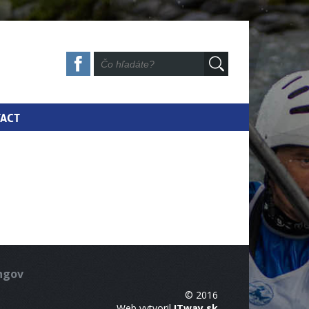
ACT
ingov
© 2016
Web vytvoril
ITway.sk