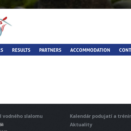
RS
RESULTS
PARTNERS
ACCOMMODATION
CONT
l vodného slalomu
Kalendár podujatí a trén
Aktuality
li