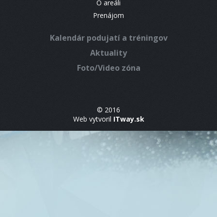
O areáli
Prenájom
Kalendár podujatí a tréningov
Aktuality
Foto/Video zóna
© 2016
Web vytvoril
ITway.sk