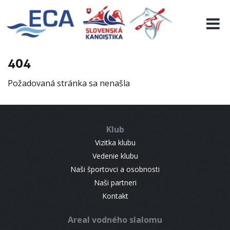
EURO 19
INFO
PROGRAMME
404
VISITORS
Požadovaná stránka sa nenašla
RESULTS
PARTNERS
ACCOMMODATION
Klub
CONTACT
Vizitka klubu
Vedenie klubu
Naši športovci a osobnosti
Naši partneri
Kontakt
Areal vodného slalomu