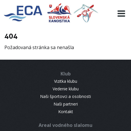
EURO 19
INFO
PROGRAMME
404
VISITORS
Požadovaná stránka sa nenašla
RESULTS
PARTNERS
ACCOMMODATION
Klub
CONTACT
Vizitka klubu
Vedenie klubu
Naši športovci a osobnosti
Naši partneri
Kontakt
Areal vodného slalomu