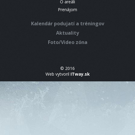
O areáli
Prenájom
Kalendár podujatí a tréningov
Aktuality
Foto/Video zóna
© 2016
Web vytvoril
ITway.sk