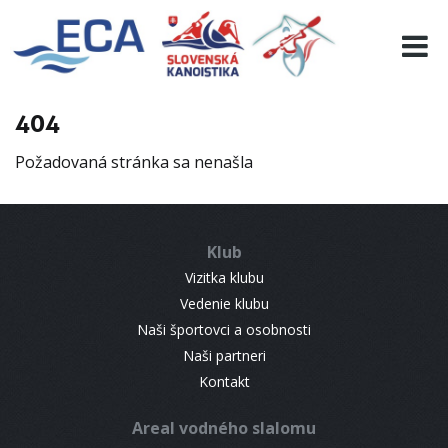
EURO 19
INFO
PROGRAMME
404
VISITORS
Požadovaná stránka sa nenašla
RESULTS
PARTNERS
ACCOMMODATION
Klub
CONTACT
Vizitka klubu
Vedenie klubu
Naši športovci a osobnosti
Naši partneri
Kontakt
Areal vodného slalomu