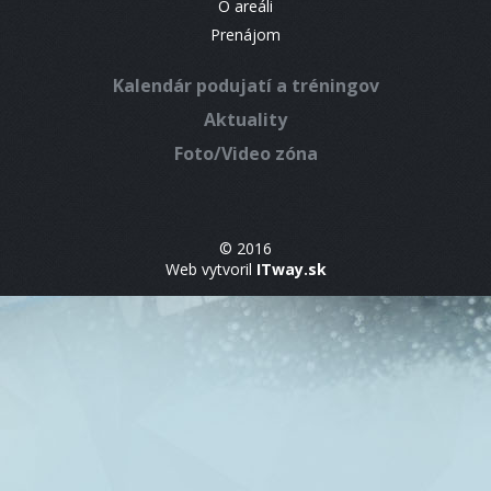
O areáli
Prenájom
Kalendár podujatí a tréningov
Aktuality
Foto/Video zóna
© 2016
Web vytvoril
ITway.sk