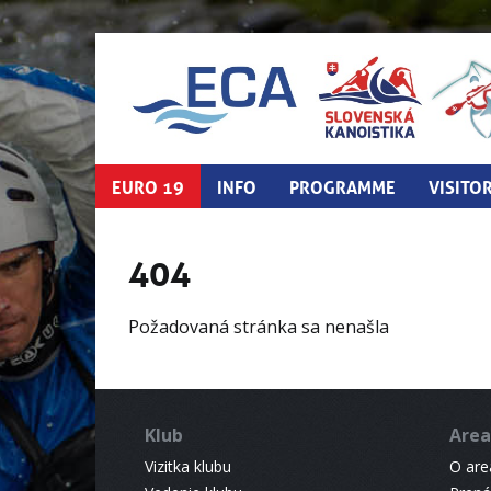
EURO 19
INFO
PROGRAMME
VISITO
404
Požadovaná stránka sa nenašla
Klub
Area
Vizitka klubu
O areá