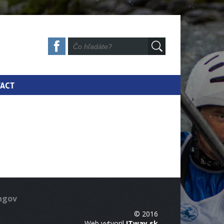
ACT
ingov
© 2016
Web vytvoril
ITway.sk