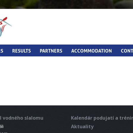
RS
RESULTS
PARTNERS
ACCOMMODATION
CONT
l vodného slalomu
Kalendár podujatí a trén
Aktuality
li