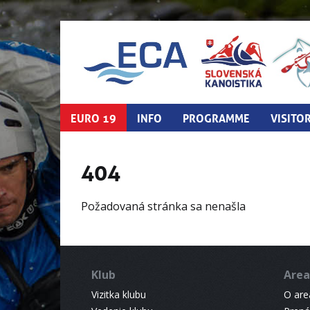
EURO 19
INFO
PROGRAMME
VISITO
404
Požadovaná stránka sa nenašla
Klub
Area
Vizitka klubu
O areá