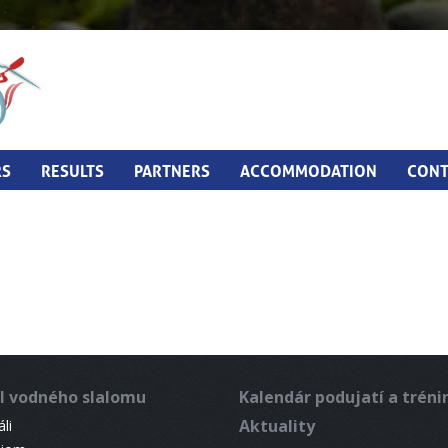
RS
RESULTS
PARTNERS
ACCOMMODATION
CONT
l vodného slalomu
Kalendár podujatí a trén
Aktuality
li