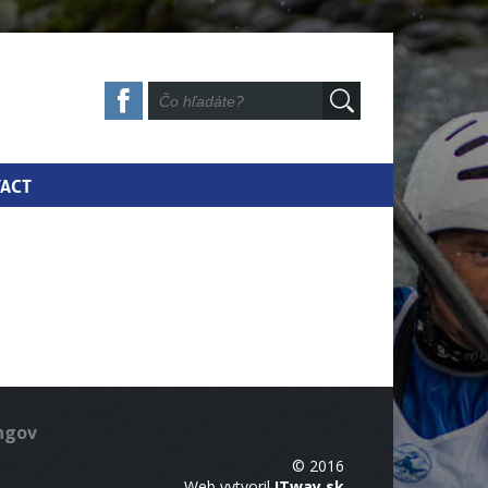
ACT
ingov
© 2016
Web vytvoril
ITway.sk