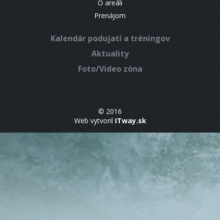
O areáli
Prenájom
Kalendár podujatí a tréningov
Aktuality
Foto/Video zóna
© 2016
Web vytvoril
ITway.sk