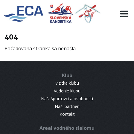
EURO 19
INFO
PROGRAMME
404
VISITORS
Požadovaná stránka sa nenašla
RESULTS
PARTNERS
ACCOMMODATION
Klub
CONTACT
Vizitka klubu
Vedenie klubu
Naši športovci a osobnosti
Naši partneri
Kontakt
Areal vodného slalomu