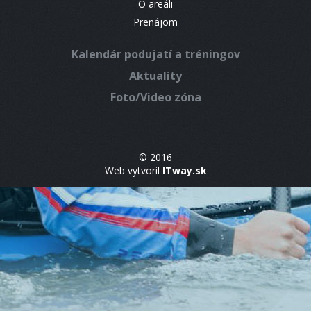
O areáli
Prenájom
Kalendár podujatí a tréningov
Aktuality
Foto/Video zóna
© 2016
Web vytvoril
ITway.sk