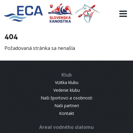
EURO 19
INFO
PROGRAMME
404
VISITORS
Požadovaná stránka sa nenašla
RESULTS
PARTNERS
ACCOMMODATION
Klub
CONTACT
Vizitka klubu
Vedenie klubu
Naši športovci a osobnosti
Naši partneri
Kontakt
Areal vodného slalomu