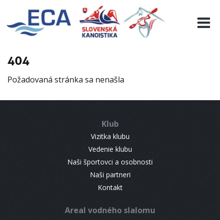
EURO 19
INFO
PROGRAMME
404
VISITORS
Požadovaná stránka sa nenašla
RESULTS
PARTNERS
ACCOMMODATION
Klub
CONTACT
Vizitka klubu
Vedenie klubu
Naši športovci a osobnosti
Naši partneri
Kontakt
Areal vodného slalomu