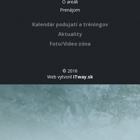
O areáli
Prenájom
Kalendár podujatí a tréningov
Aktuality
Foto/Video zóna
© 2016
Web vytvoril
ITway.sk