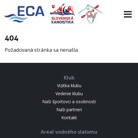
EURO 19
INFO
PROGRAMME
404
VISITORS
Požadovaná stránka sa nenašla
RESULTS
PARTNERS
ACCOMMODATION
Klub
CONTACT
Vizitka klubu
Vedenie klubu
Naši športovci a osobnosti
Naši partneri
Kontakt
Areal vodného slalomu