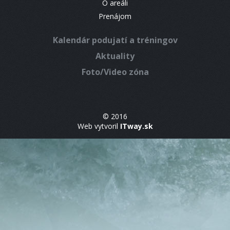
O areáli
Prenájom
Kalendár podujatí a tréningov
Aktuality
Foto/Video zóna
© 2016
Web vytvoril
ITway.sk