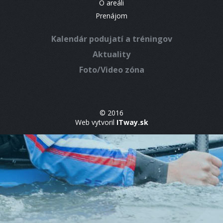
O areáli
Prenájom
Kalendár podujatí a tréningov
Aktuality
Foto/Video zóna
© 2016
Web vytvoril
ITway.sk