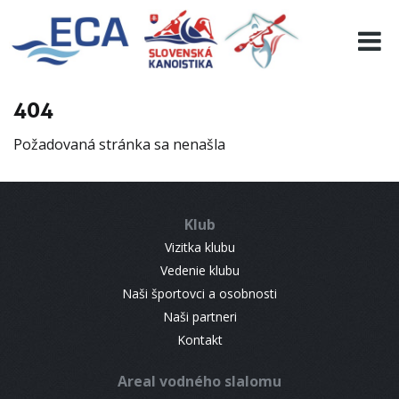
EURO 19
INFO
PROGRAMME
404
VISITORS
Požadovaná stránka sa nenašla
RESULTS
PARTNERS
ACCOMMODATION
Klub
CONTACT
Vizitka klubu
Vedenie klubu
Naši športovci a osobnosti
Naši partneri
Kontakt
Areal vodného slalomu