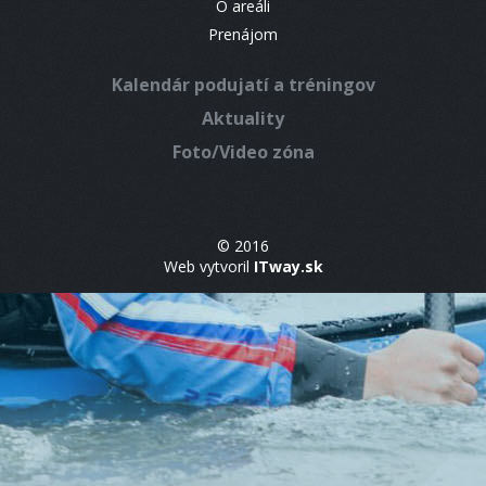
O areáli
Prenájom
Kalendár podujatí a tréningov
Aktuality
Foto/Video zóna
© 2016
Web vytvoril
ITway.sk