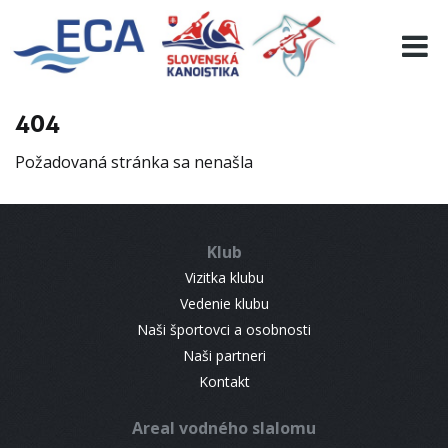
EURO 19
INFO
PROGRAMME
404
VISITORS
Požadovaná stránka sa nenašla
RESULTS
PARTNERS
ACCOMMODATION
Klub
CONTACT
Vizitka klubu
Vedenie klubu
Naši športovci a osobnosti
Naši partneri
Kontakt
Areal vodného slalomu