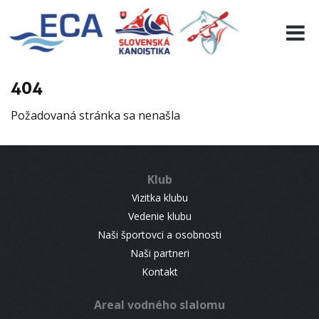
EURO 19
INFO
PROGRAMME
404
VISITORS
Požadovaná stránka sa nenašla
RESULTS
PARTNERS
ACCOMMODATION
Klub
CONTACT
Vizitka klubu
Vedenie klubu
Naši športovci a osobnosti
Naši partneri
Kontakt
Areal vodného slalomu