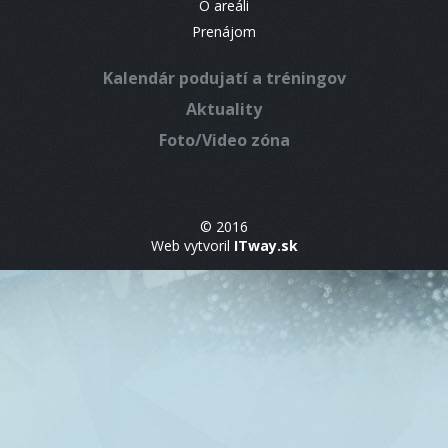
O areáli
Prenájom
Kalendár podujatí a tréningov
Aktuality
Foto/Video zóna
© 2016
Web vytvoril
ITway.sk