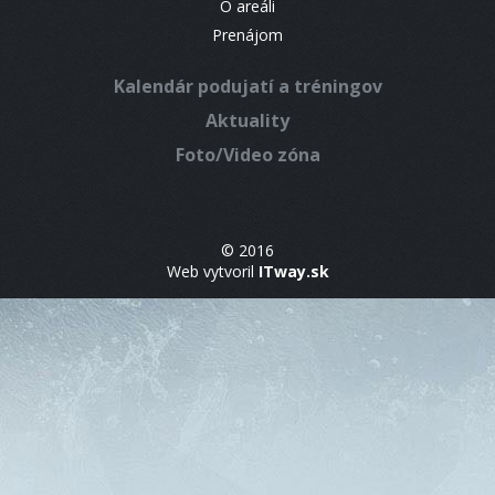
O areáli
Prenájom
Kalendár podujatí a tréningov
Aktuality
Foto/Video zóna
© 2016
Web vytvoril
ITway.sk