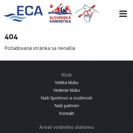
EURO 19
INFO
PROGRAMME
404
VISITORS
Požadovaná stránka sa nenašla
RESULTS
PARTNERS
ACCOMMODATION
Klub
CONTACT
Vizitka klubu
Vedenie klubu
Naši športovci a osobnosti
Naši partneri
Kontakt
Areal vodného slalomu