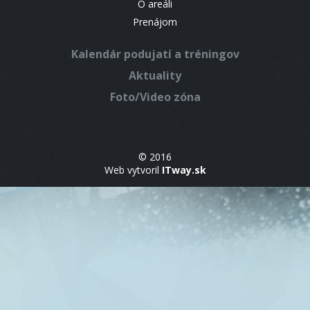
O areáli
Prenájom
Kalendár podujatí a tréningov
Aktuality
Foto/Video zóna
© 2016
Web vytvoril
ITway.sk