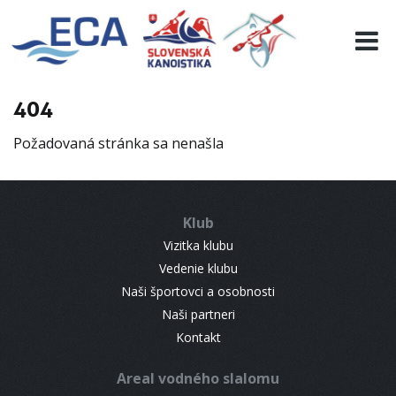
EURO 19
INFO
PROGRAMME
404
VISITORS
Požadovaná stránka sa nenašla
RESULTS
PARTNERS
ACCOMMODATION
Klub
CONTACT
Vizitka klubu
Vedenie klubu
Naši športovci a osobnosti
Naši partneri
Kontakt
Areal vodného slalomu