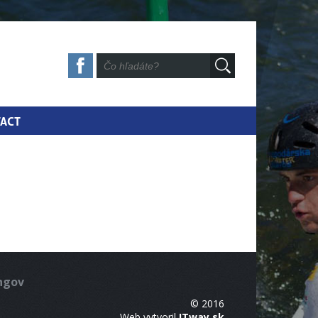
ACT
ingov
© 2016
Web vytvoril
ITway.sk