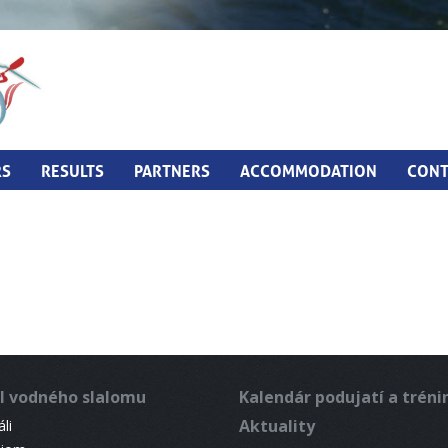
RS
RESULTS
PARTNERS
ACCOMMODATION
CONT
l vodného slalomu
Kalendár podujatí a trén
Aktuality
li