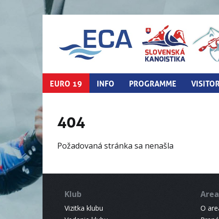
EURO 19
INFO
PROGRAMME
VISITO
404
Požadovaná stránka sa nenašla
Klub
Area
Vizitka klubu
O areá