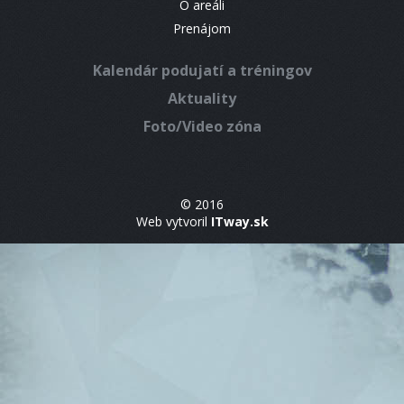
O areáli
Prenájom
Kalendár podujatí a tréningov
Aktuality
Foto/Video zóna
© 2016
Web vytvoril
ITway.sk