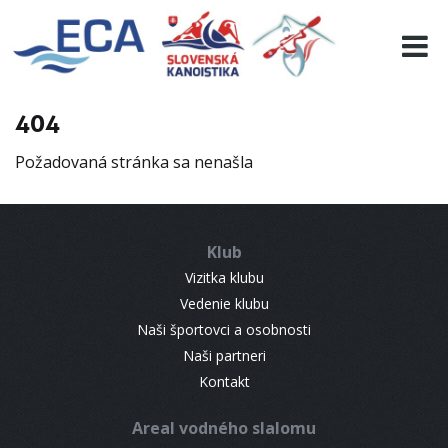
EURO 19
INFO
PROGRAMME
404
VISITORS
Požadovaná stránka sa nenašla
RESULTS
PARTNERS
ACCOMMODATION
Klub
CONTACT
Vizitka klubu
Vedenie klubu
Naši športovci a osobnosti
Naši partneri
Kontakt
Areal vodného slalomu