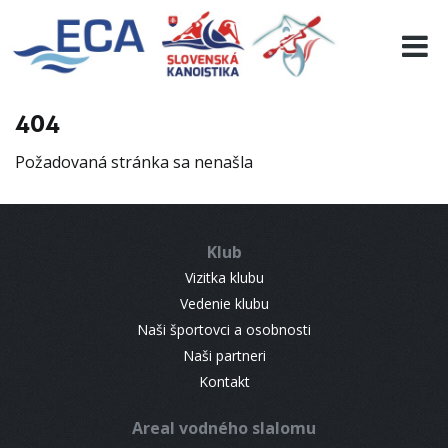
EURO 19
INFO
PROGRAMME
404
VISITORS
Požadovaná stránka sa nenašla
RESULTS
PARTNERS
ACCOMMODATION
Klub
CONTACT
Vizitka klubu
Vedenie klubu
Naši športovci a osobnosti
Naši partneri
Kontakt
Areal vodného slalomu