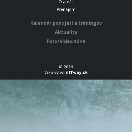
O areáli
Prenájom
Kalendár podujatí a tréningov
Aktuality
Foto/Video zóna
© 2016
Web vytvoril
ITway.sk