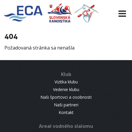
EURO 19
INFO
PROGRAMME
404
VISITORS
Požadovaná stránka sa nenašla
RESULTS
PARTNERS
ACCOMMODATION
Klub
CONTACT
Vizitka klubu
Vedenie klubu
Naši športovci a osobnosti
Naši partneri
Kontakt
Areal vodného slalomu