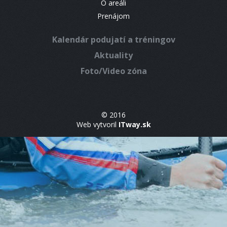
O areáli
Prenájom
Kalendár podujatí a tréningov
Aktuality
Foto/Video zóna
© 2016
Web vytvoril
ITway.sk