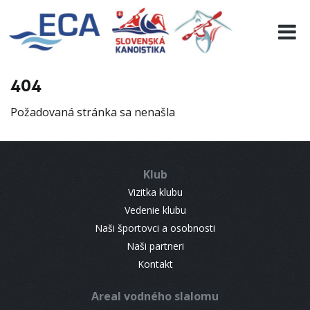
EURO 19
INFO
PROGRAMME
404
VISITORS
Požadovaná stránka sa nenašla
RESULTS
PARTNERS
ACCOMMODATION
Klub
CONTACT
Vizitka klubu
Vedenie klubu
Naši športovci a osobnosti
Naši partneri
Kontakt
Areal vodného slalomu