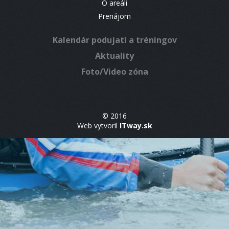
O areáli
Prenájom
Kalendár podujatí a tréningov
Aktuality
Foto/Video zóna
© 2016
Web vytvoril
ITway.sk