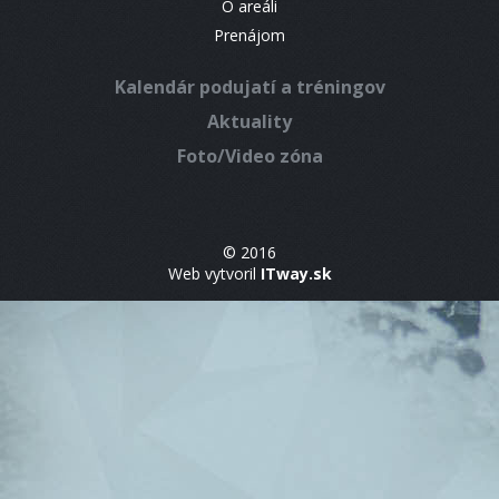
O areáli
Prenájom
Kalendár podujatí a tréningov
Aktuality
Foto/Video zóna
© 2016
Web vytvoril
ITway.sk