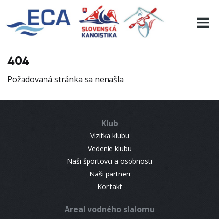
EURO 19
INFO
PROGRAMME
404
VISITORS
Požadovaná stránka sa nenašla
RESULTS
PARTNERS
ACCOMMODATION
Klub
CONTACT
Vizitka klubu
Vedenie klubu
Naši športovci a osobnosti
Naši partneri
Kontakt
Areal vodného slalomu