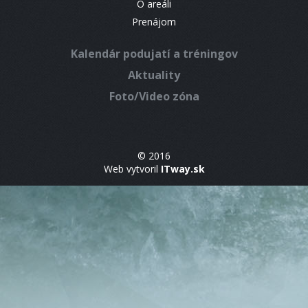
O areáli
Prenájom
Kalendár podujatí a tréningov
Aktuality
Foto/Video zóna
© 2016
Web vytvoril
ITway.sk