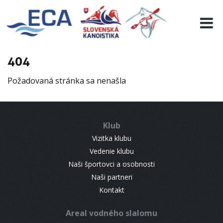
EURO 19
INFO
PROGRAMME
404
VISITORS
Požadovaná stránka sa nenašla
RESULTS
PARTNERS
ACCOMMODATION
Klub
CONTACT
Vizitka klubu
Vedenie klubu
Naši športovci a osobnosti
Naši partneri
Kontakt
Areal vodného slalomu