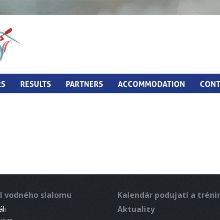
RS
RESULTS
PARTNERS
ACCOMMODATION
CONT
l vodného slalomu
Kalendár podujatí a trén
Aktuality
li