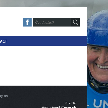
ACT
ingov
© 2016
Web vytvoril
ITway.sk