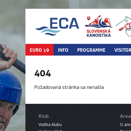
EURO 19
INFO
PROGRAMME
VISITO
404
Požadovaná stránka sa nenašla
Klub
Area
Vizitka klubu
O areá